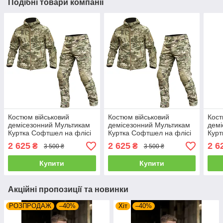
Подібні товари компанії
Костюм військовий
Костюм військовий
Кост
демісезонний Мультикам
демісезонний Мультикам
демі
Куртка Софтшел на флісі
Куртка Софтшел на флісі
Курт
та Штани ріпстоп з
та Штани ріпстоп з
та Ш
2 625
2 625
2 6
₴
₴
3 500 ₴
3 500 ₴
наколінниками Розмір L
наколінниками Розмір S
нако
Купити
Купити
Акційні пропозиції та новинки
РОЗПРОДАЖ
–40%
Хіт
–40%