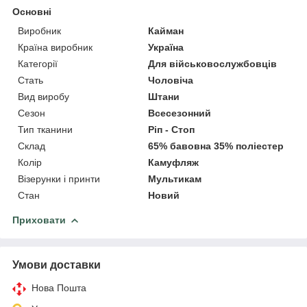
Основні
Виробник
Кайман
Країна виробник
Україна
Категорії
Для військовослужбовців
Стать
Чоловіча
Вид виробу
Штани
Сезон
Всесезонний
Тип тканини
Ріп - Стоп
Склад
65% бавовна 35% поліестер
Колір
Камуфляж
Візерунки і принти
Мультикам
Стан
Новий
Приховати
Умови доставки
Нова Пошта