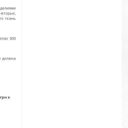
зделиями
-вторых,
го ткань
елах 600
е должна
грн к