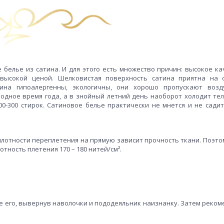
 белье из сатина. И для этого есть множество причин: высокое ка
евысокой ценой. Шелковистая поверхность сатина приятна на
тина гипоалергенны, экологичны, они хорошо пропускают воз
лодное время года, а в знойный летний день наоборот холодит тел
-300 стирок. Сатиновое белье практически не мнется и не садит
 плотности переплетения на прямую зависит прочность ткани. Поэто
тность плетения 170 – 180 нитей/см².
е его, вывернув наволочки и пододеяльник наизнанку. Затем реком