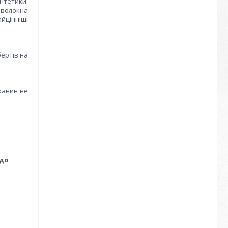
интетики.
і волокна
айцінніші
бертів на
канин не
 до