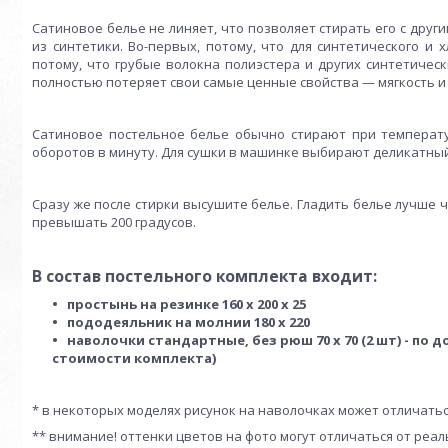
Сатиновое белье не линяет, что позволяет стирать его с дру
из синтетики. Во-первых, потому, что для синтетического и 
потому, что грубые волокна полиэстера и других синтетичес
полностью потеряет свои самые ценные свойства — мягкость и 
Сатиновое постельное белье обычно стирают при температур
оборотов в минуту. Для сушки в машинке выбирают деликатны
Сразу же после стирки высушите белье. Гладить белье лучше 
превышать 200 градусов.
В состав постельного комплекта входит:
простынь на резинке 160 х 200 х 25
пододеяльник на молнии 180 х 220
наволочки стандартные, без рюш 70 х 70 (2 шт) - по д
стоимости комплекта)
* в некоторых моделях рисунок на наволочках может отличатьс
** внимание! оттенки цветов на фото могут отличаться от реа