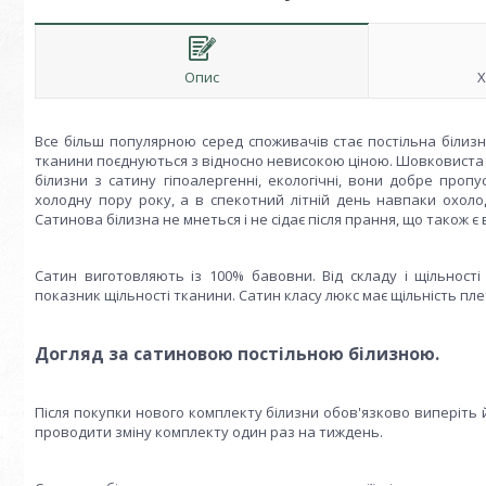
Опис
Х
Все більш популярною серед споживачів стає постільна білизна 
тканини поєднуються з відносно невисокою ціною. Шовковиста п
білизни з сатину гіпоалергенні, екологічні, вони добре проп
холодну пору року, а в спекотний літній день навпаки охолодж
Сатинова білизна не мнеться і не сідає після прання, що також 
Сатин виготовляють із 100% бавовни. Від складу і щільност
показник щільності тканини. Сатин класу люкс має щільність плет
Догляд за сатиновою постільною білизною.
Після покупки нового комплекту білизни обов'язково виперіть 
проводити зміну комплекту один раз на тиждень.