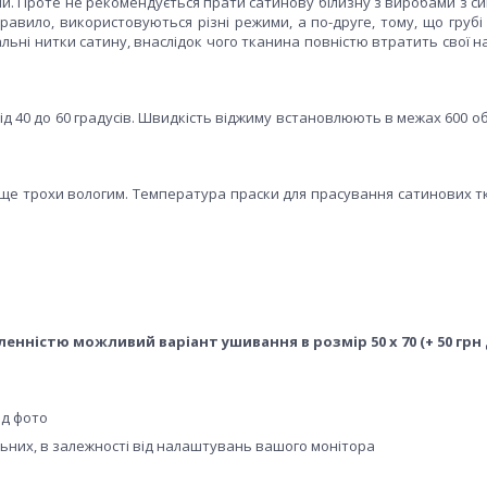
ми. Проте не рекомендується прати сатинову білизну з виробами з с
правило, використовуються різні режими, а по-друге, тому, що груб
ьні нитки сатину, внаслідок чого тканина повністю втратить свої н
д 40 до 60 градусів. Швидкість віджиму встановлюють в межах 600 о
раще трохи вологим. Температура праски для прасування сатинових т
вленністю можливий варіант ушивання в розмір 50 х 70 (+ 50 грн
ід фото
альних, в залежності від налаштувань вашого монітора