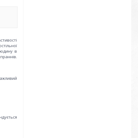
астивості
стільної
людину в
праннів.
важливий
ндується