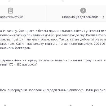
арактеристики
Інформація для замовлення
із сатину. Для цього є безліч причин: висока якість і унікальні вл
оверхня сатину приємна на дотик і розташовує до сну. Комплекти по
ускають повітря і не електризуються. Також сатин добре зігріває 
ує тіло. Сатин має високу міцність і з легкістю витримує 200-300 
є важливим фактором.
і переплетіння на пряму залежить міцність тканини. Тому також 
іння 170 – 180 ниток/см².
його, вивернувши наволочки і підодіяльник навиворіт. Потім рекоме