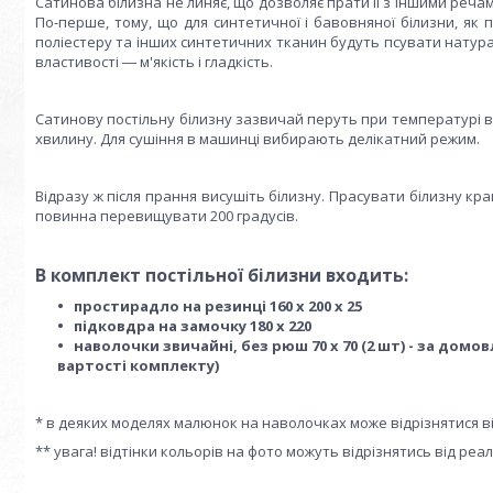
Сатинова білизна не линяє, що дозволяє прати її з іншими реча
По-перше, тому, що для синтетичної і бавовняної білизни, як 
поліестеру та інших синтетичних тканин будуть псувати натурал
властивості ― м'якість і гладкість.
Сатинову постільну білизну зазвичай перуть при температурі ві
хвилину. Для сушіння в машинці вибирають делікатний режим.
Відразу ж після прання висушіть білизну. Прасувати білизну к
повинна перевищувати 200 градусів.
В комплект постільної білизни входить:
простирадло на резинці 160 х 200 х 25
підковдра на замочку 180 х 220
наволочки звичайні, без рюш 70 х 70 (2 шт) - за домо
вартості комплекту)
* в деяких моделях малюнок на наволочках може відрізнятися в
** увага! відтінки кольорів на фото можуть відрізнятись від ре