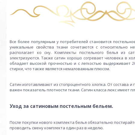
Все более популярным у потребителей становится постельное
уникальные свойства ткани сочетаются с относительно н
располагает ко сну. Комплекты постельного белья из са
электризуются. Также сатин хорошо согревает человека в хо
обладает высокой прочностью и с легкостью выдерживает 200
стирки, что также является немаловажным плюсом.
Сатин изготавливают из стопроцентного хлопка. От состава и
важен показатель плотности ткани. Сатин класса люкс имеет пло
Уход за сатиновым постельным бельем.
После покупки нового комплекта белья обязательно постирайт
проводить смену комплекта один раз в неделю.