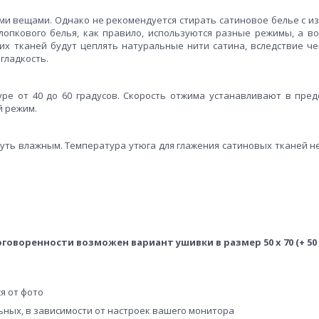
гими вещами. Однако не рекомендуется стирать сатиновое белье с и
хлопкового белья, как правило, используются разные режимы, а во
ких тканей будут цеплять натуральные нити сатина, вследствие че
гладкость.
е от 40 до 60 градусов. Скорость отжима устанавливают в пред
й режим.
чуть влажным. Температура утюга для глажения сатиновых тканей н
оговоренности возможен вариант ушивки в размер 50 х 70 (+ 50 
я от фото
льных, в зависимости от настроек вашего монитора