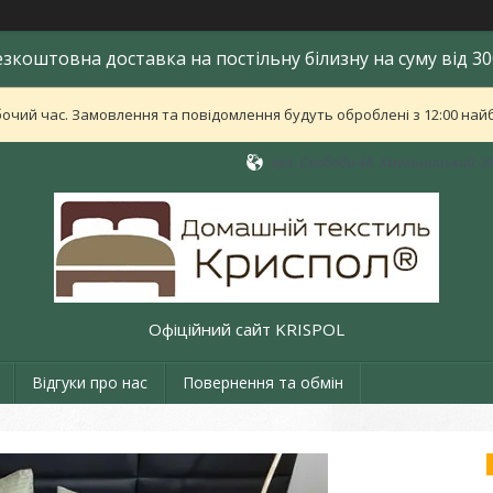
езкоштовна доставка на постільну білизну на суму від 30
бочий час. Замовлення та повідомлення будуть оброблені з 12:00 найб
вул. Свободи 48, Хмельницький, У
Офіційний сайт KRISPOL
Відгуки про нас
Повернення та обмін