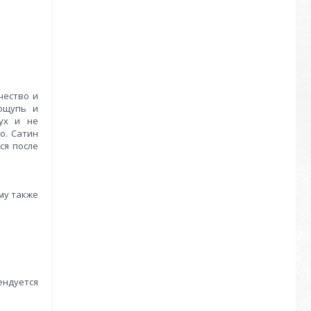
чество и
 ощупь и
дух и не
о. Сатин
ся после
му также
ендуется