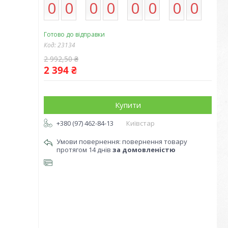
0
0
0
0
0
0
0
0
Готово до відправки
Код:
23134
2 992,50 ₴
2 394 ₴
Купити
+380 (97) 462-84-13
Київстар
повернення товару
протягом 14 днів
за домовленістю