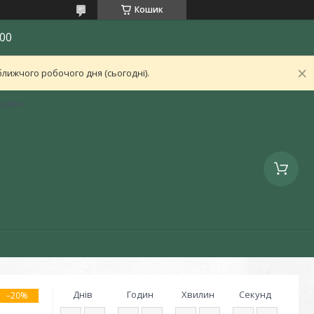
Кошик
00
лижчого робочого дня (сьогодні).
країна
Днів
Годин
Хвилин
Секунд
–20%