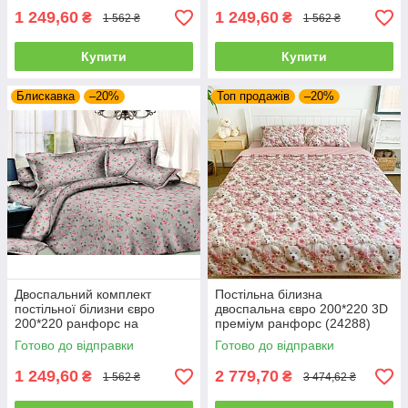
1 249,60
1 249,60
₴
₴
1 562 ₴
1 562 ₴
Купити
Купити
Блискавка
–20%
Топ продажів
–20%
Двоспальний комплект
Постільна білизна
постільної білизни євро
двоспальна євро 200*220 3D
200*220 ранфорс на
преміум ранфорс (24288)
блискавці (24192)
Готово до відправки
Готово до відправки
1 249,60
2 779,70
₴
₴
1 562 ₴
3 474,62 ₴