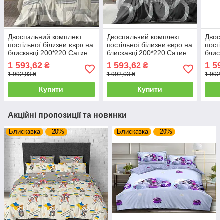
Двоспальний комплект
Двоспальний комплект
Двос
постільної білизни євро на
постільної білизни євро на
пост
блискавці 200*220 Сатин
блискавці 200*220 Сатин
блис
Люкс 24889
Люкс 24890
Люк
1 593,62
1 593,62
1 5
₴
₴
1 992,03 ₴
1 992,03 ₴
1 992
Купити
Купити
Акційні пропозиції та новинки
Блискавка
–20%
Блискавка
–20%