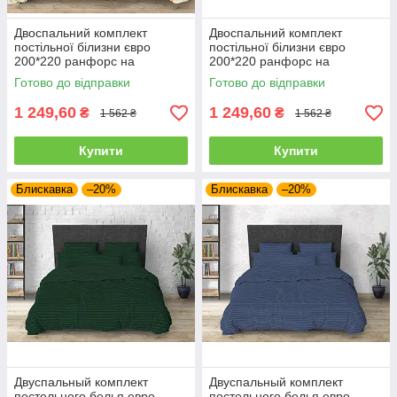
Двоспальний комплект
Двоспальний комплект
постільної білизни євро
постільної білизни євро
200*220 ранфорс на
200*220 ранфорс на
блискавці (21784)
блискавці (21727)
Готово до відправки
Готово до відправки
1 249,60
1 249,60
₴
₴
1 562 ₴
1 562 ₴
Купити
Купити
Блискавка
–20%
Блискавка
–20%
Двуспальный комплект
Двуспальный комплект
постельного белья евро
постельного белья евро