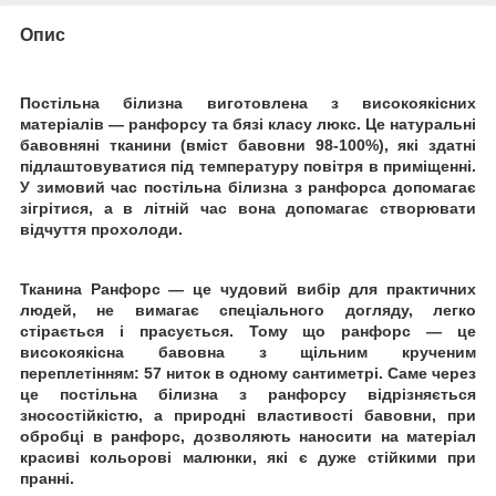
Опис
Постільна білизна виготовлена з високоякісних
матеріалів ― ранфорсу та бязі класу люкс. Це натуральні
бавовняні тканини (вміст бавовни 98-100%), які здатні
підлаштовуватися під температуру повітря в приміщенні.
У зимовий час постільна білизна з ранфорса допомагає
зігрітися, а в літній час вона допомагає створювати
відчуття прохолоди.
Тканина Ранфорс ― це чудовий вибір для практичних
людей, не вимагає спеціального догляду, легко
стірається і прасується. Тому що ранфорс ― це
високоякісна бавовна з щільним крученим
переплетінням: 57 ниток в одному сантиметрі.
Саме через
це постільна білизна з ранфорсу відрізняється
зносостійкістю, а природні властивості бавовни, при
обробці в ранфорс, дозволяють наносити на матеріал
красиві кольорові малюнки, які є дуже стійкими при
пранні.