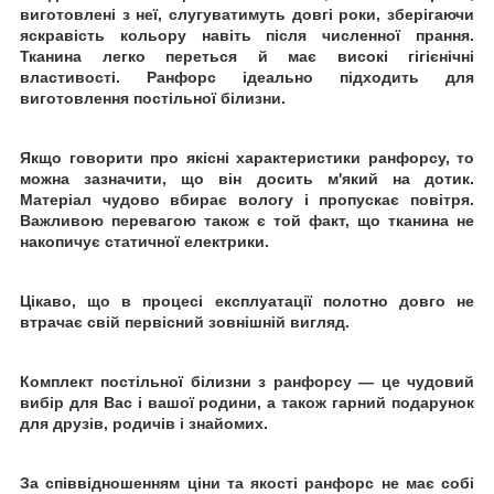
виготовлені з неї, слугуватимуть довгі роки, зберігаючи
яскравість кольору навіть після численної
прання.
Тканина легко переться й має високі гігієнічні
властивості. Ранфорс ідеально підходить для
виготовлення постільної білизни.
Якщо говорити про якісні характеристики ранфорсу, то
можна зазначити, що він досить м'який на дотик.
Матеріал чудово вбирає вологу і пропускає повітря.
Важливою перевагою також є той факт, що тканина не
накопичує статичної електрики.
Цікаво, що в процесі експлуатації полотно довго не
втрачає свій первісний зовнішній вигляд.
Комплект постільної білизни з ранфорсу
— це чудовий
вибір для Вас і вашої родини, а також гарний подарунок
для друзів, родичів і знайомих.
За співвідношенням ціни та якості ранфорс не має собі