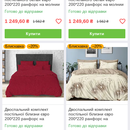
200*220 ранфорс на молнии
200*220 ранфорс на молнии
(22626)
(22607)
Готово до відправки
Готово до відправки
1 249,60
1 249,60
₴
₴
1 562 ₴
1 562 ₴
Купити
Купити
Блискавка
–20%
Блискавка
–20%
Двоспальний комплект
Двоспальний комплект
постільної білизни євро
постільної білизни євро
200*220 ранфорс на
200*220 ранфорс на
блискавці (23057)
блискавці (24413)
Готово до відправки
Готово до відправки