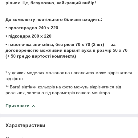
рівних. Це, безумовно, найкращий вибір!
До комплекту постільного
білизни
входить:
• простирадло
24
0 х 220
• підковдра 200 х 220
• наволочка звичайна, без рюш 70 х 70 (2 шт) — за
договореністю можливий варіант вуха в розмір 50 х
70
(+ 50 грн до вартості
комплекта)
* у деяких моделях малюнок на наволочках може відрізнятися
від фото
** Вага! відтінки кольорів на фото можуть відрізнятися від
реальних, залежно від параметрів вашого монітора
Приховати
Характеристики