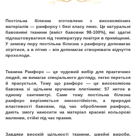
Постільна білизна зготовлено
з високоякісних
матеріалів — ранфорсу
і бязі класу люкс. Це натуральні
бавовняні тканини (вміст бавовни 98-100%), які здатні
підлаштовуватися під температуру повітря в приміщенні.
У зимову пору постільна білизна з ранфорсу допомагає
зігрітися, а в літню
–
він
допомагає створювати відчуття
прохолоди.
Тканина Ранфорс — це чудовий вибір для практичних
людей, не вимагає спеціального догляду, легко переться
й
прасується. Тому що ранфорс — це високоякісна
бавовна зі щільним крученим плетінням: 57 ниток в
одному сантиметрі. Саме тому постільна білизна
ранфорс вирізняється зносостійкістю, а природні
властивості бавовни, під час оброблення ранфорс,
дають змогу наносити на матеріал красиві кольорові
малюнки, стійкі
під час прання.
Завдяки високій щільності тканини, швейні вироби,