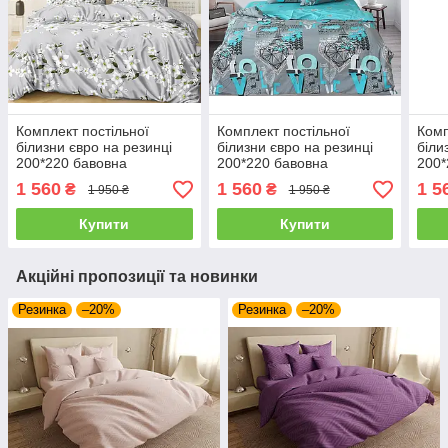
Комплект постільної
Комплект постільної
Комп
білизни євро на резинці
білизни євро на резинці
біли
200*220 бавовна
200*220 бавовна
200*
1 560
1 560
1 5
₴
₴
1 950 ₴
1 950 ₴
Купити
Купити
Акційні пропозиції та новинки
Резинка
–20%
Резинка
–20%