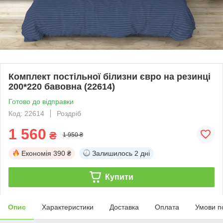
Комплект постільної білизни євро на резинці
200*220 бавовна (22614)
Готово до відправки
Код: 22614
Роздріб
1 560
₴
1 950 ₴
Економія
390 ₴
Залишилось
2 дні
Купити
Опис
Характеристики
Доставка
Оплата
Умови п