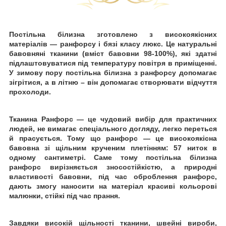
Постільна білизна зготовлено
з високоякісних
матеріалів — ранфорсу
і бязі класу люкс. Це натуральні
бавовняні тканини (вміст бавовни 98-100%), які здатні
підлаштовуватися під температуру повітря в приміщенні.
У зимову пору постільна білизна з ранфорсу допомагає
зігрітися, а в літню
–
він
допомагає створювати відчуття
прохолоди.
Тканина Ранфорс — це чудовий вибір для практичних
людей, не вимагає спеціального догляду, легко переться
й
прасується. Тому що ранфорс — це високоякісна
бавовна зі щільним крученим плетінням: 57 ниток в
одному сантиметрі. Саме тому постільна білизна
ранфорс вирізняється зносостійкістю, а природні
властивості бавовни, під час оброблення ранфорс,
дають змогу наносити на матеріал красиві кольорові
малюнки, стійкі
під час прання.
Завдяки високій щільності тканини, швейні вироби,