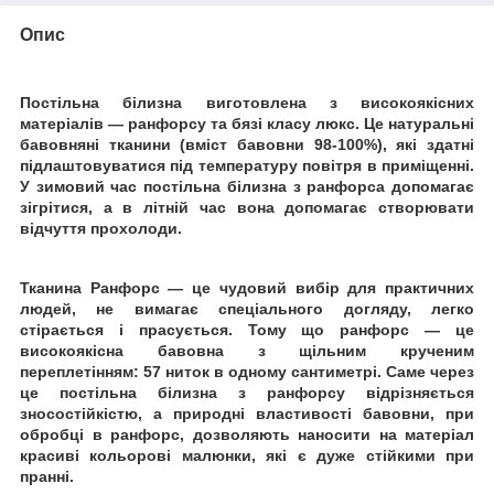
Опис
Постільна білизна виготовлена з високоякісних
матеріалів ― ранфорсу та бязі класу люкс. Це натуральні
бавовняні тканини (вміст бавовни 98-100%), які здатні
підлаштовуватися під температуру повітря в приміщенні.
У зимовий час постільна білизна з ранфорса допомагає
зігрітися, а в літній час вона допомагає створювати
відчуття прохолоди.
Тканина Ранфорс ― це чудовий вибір для практичних
людей, не вимагає спеціального догляду, легко
стірається і прасується. Тому що ранфорс ― це
високоякісна бавовна з щільним крученим
переплетінням: 57 ниток в одному сантиметрі.
Саме через
це постільна білизна з ранфорсу відрізняється
зносостійкістю, а природні властивості бавовни, при
обробці в ранфорс, дозволяють наносити на матеріал
красиві кольорові малюнки, які є дуже стійкими при
пранні.