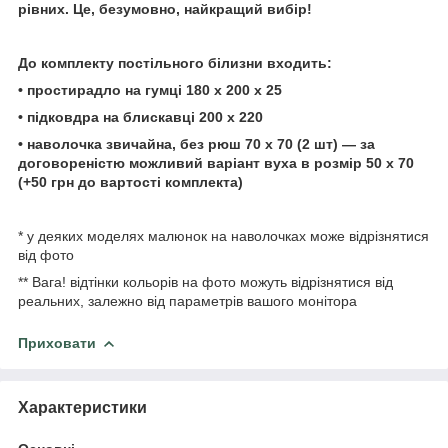
рівних. Це, безумовно, найкращий вибір!
До комплекту постільного
білизни
входить:
• простирадло на гумці
180 х 200 х 25
• підковдра на блискавці 200 х 220
• наволочка звичайна, без рюш 70 х 70 (2 шт) — за
договореністю можливий варіант вуха в розмір 50 х
70
(+50 грн до вартості
комплекта)
* у деяких моделях малюнок на наволочках може відрізнятися
від фото
** Вага! відтінки кольорів на фото можуть відрізнятися від
реальних, залежно від параметрів вашого монітора
Приховати
Характеристики