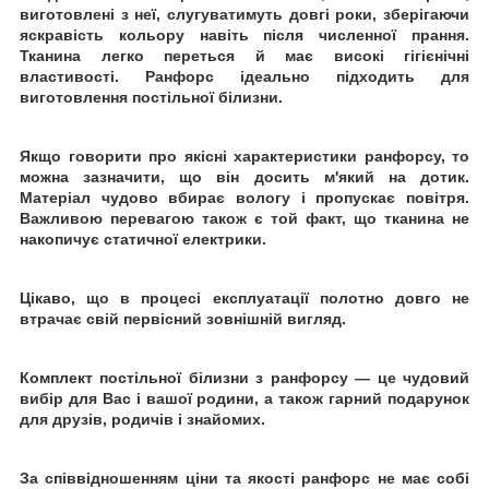
виготовлені з неї, слугуватимуть довгі роки, зберігаючи
яскравість кольору навіть після численної
прання.
Тканина легко переться й має високі гігієнічні
властивості. Ранфорс ідеально підходить для
виготовлення постільної білизни.
Якщо говорити про якісні характеристики ранфорсу, то
можна зазначити, що він досить м'який на дотик.
Матеріал чудово вбирає вологу і пропускає повітря.
Важливою перевагою також є той факт, що тканина не
накопичує статичної електрики.
Цікаво, що в процесі експлуатації полотно довго не
втрачає свій первісний зовнішній вигляд.
Комплект постільної білизни з ранфорсу
— це чудовий
вибір для Вас і вашої родини, а також гарний подарунок
для друзів, родичів і знайомих.
За співвідношенням ціни та якості ранфорс не має собі