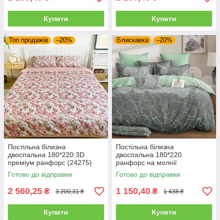
Купити
Купити
Топ продажів
–20%
Блискавка
–20%
Постільна білизна
Постільна білизна
двоспальна 180*220 3D
двоспальна 180*220
преміум ранфорс (24275)
ранфорс на молнії
Готово до відправки
Готово до відправки
2 560,25
1 150,40
₴
₴
3 200,31 ₴
1 438 ₴
Купити
Купити