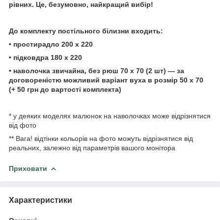
рівних. Це, безумовно, найкращий вибір!
До комплекту постільного
білизни
входить:
• простирадло
200
х 220
• підковдра 180 х 220
• наволочка звичайна, без рюш 70 х 70 (2 шт) — за
договореністю можливий варіант вуха в розмір 50 х
70
(+ 50 грн до вартості
комплекта)
* у деяких моделях малюнок на наволочках може відрізнятися
від фото
** Вага! відтінки кольорів на фото можуть відрізнятися від
реальних, залежно від параметрів вашого монітора
Приховати
Характеристики