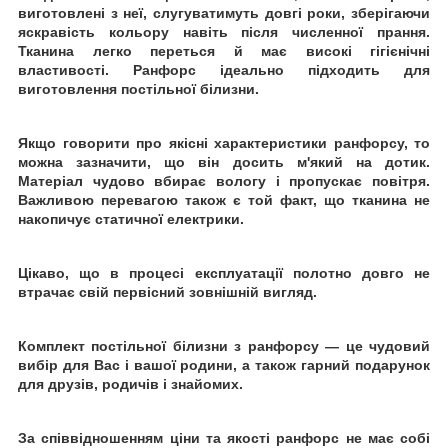
виготовлені з неї, слугуватимуть довгі роки, зберігаючи
яскравість кольору навіть після численної
прання.
Тканина легко переться й має високі гігієнічні
властивості. Ранфорс ідеально підходить для
виготовлення постільної білизни.
Якщо говорити про якісні характеристики ранфорсу, то
можна зазначити, що він досить м'який на дотик.
Матеріал чудово вбирає вологу і пропускає повітря.
Важливою перевагою також є той факт, що тканина не
накопичує статичної електрики.
Цікаво, що в процесі експлуатації полотно довго не
втрачає свій первісний зовнішній вигляд.
Комплект постільної білизни з ранфорсу
— це чудовий
вибір для Вас і вашої родини, а також гарний подарунок
для друзів, родичів і знайомих.
За співвідношенням ціни та якості ранфорс не має собі