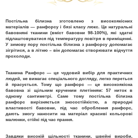
Постільна білизна зготовлено
з високоякісних
матеріалів — ранфорсу
і бязі класу люкс. Це натуральні
бавовняні тканини (вміст бавовни 98-100%), які здатні
підлаштовуватися під температуру повітря в приміщенні.
У зимову пору постільна білизна з ранфорсу допомагає
зігрітися, а в літню
–
він
допомагає створювати відчуття
прохолоди.
Тканина Ранфорс — це чудовий вибір для практичних
людей, не вимагає спеціального догляду, легко переться
й
прасується. Тому що ранфорс — це високоякісна
бавовна зі щільним крученим плетінням: 57 ниток в
одному сантиметрі. Саме тому постільна білизна
ранфорс вирізняється зносостійкістю, а природні
властивості бавовни, під час оброблення ранфорс,
дають змогу наносити на матеріал красиві кольорові
малюнки, стійкі
під час прання.
Завдяки високій щільності тканини, швейні вироби,