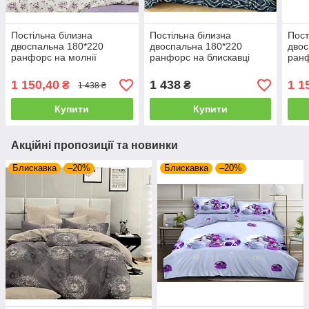
Постільна білизна
Постільна білизна
Пост
двоспальна 180*220
двоспальна 180*220
двос
ранфорс на молнії
ранфорс на блискавці
ранф
(25297)
1 150,40
1 438
1 1
₴
₴
1 438 ₴
Купити
Купити
Акційні пропозиції та новинки
Блискавка
–20%
Блискавка
–20%