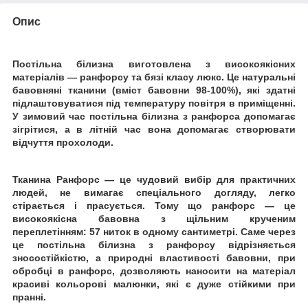
Опис
Постільна білизна виготовлена з високоякісних
матеріалів ― ранфорсу та бязі класу люкс. Це натуральні
бавовняні тканини (вміст бавовни 98-100%), які здатні
підлаштовуватися під температуру повітря в приміщенні.
У зимовий час постільна білизна з ранфорса допомагає
зігрітися, а в літній час вона допомагає створювати
відчуття прохолоди.
Тканина Ранфорс ― це чудовий вибір для практичних
людей, не вимагає спеціального догляду, легко
стірається і прасується. Тому що ранфорс ― це
високоякісна бавовна з щільним крученим
переплетінням: 57 ниток в одному сантиметрі.
Саме через
це постільна білизна з ранфорсу відрізняється
зносостійкістю, а природні властивості бавовни, при
обробці в ранфорс, дозволяють наносити на матеріал
красиві кольорові малюнки, які є дуже стійкими при
пранні.