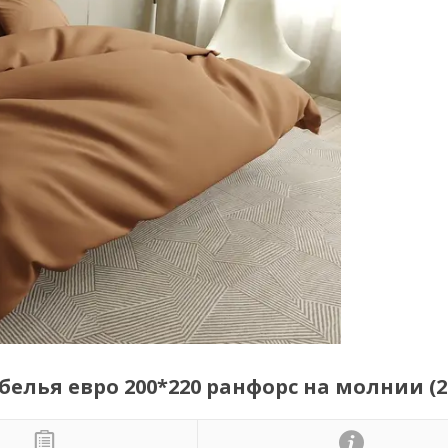
лья евро 200*220 ранфорс на молнии (2