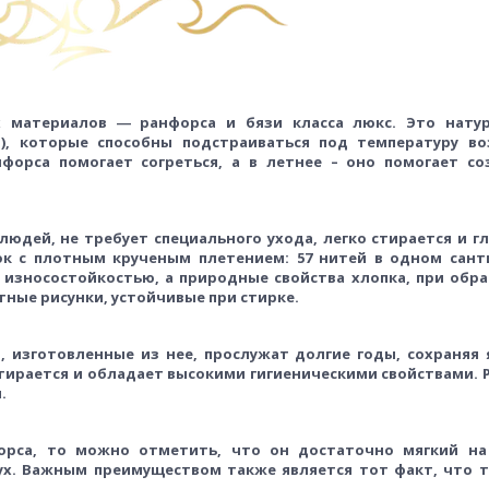
х материалов ― ранфорса
и бязи класса люкс. Это нату
), которые способны подстраиваться под температуру во
форса помогает согреться, а в летнее
–
оно
помогает со
юдей, не требует специального ухода, легко стирается и
г
к с плотным крученым плетением: 57 нитей в одном сант
износостойкостью, а природные свойства хлопка, при обра
тные рисунки, устойчивые
при стирке.
 изготовленные из нее, прослужат долгие годы, сохраняя 
стирается и обладает высокими гигиеническими свойствами. 
.
форса, то можно отметить, что он достаточно мягкий на
ух. Важным преимуществом также является тот факт, что т