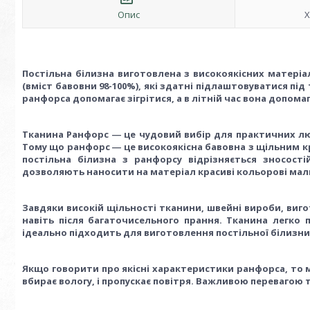
Опис
Х
Постільна білизна виготовлена з високоякісних матеріа
(вміст бавовни 98-100%), які здатні підлаштовуватися під
ранфорса допомагає зігрітися, а в літній час вона допом
Тканина Ранфорс ― це чудовий вибір для практичних люде
Тому що ранфорс ― це високоякісна бавовна з щільним к
постільна білизна з ранфорсу відрізняється зносості
дозволяють наносити на матеріал красиві кольорові малю
Завдяки високій щільності тканини, швейні вироби, вигот
навіть після багаточисельного прання. Тканина легко 
ідеально підходить для виготовлення постільної білизни
Якщо говорити про якісні характеристики ранфорса, то 
вбирає вологу, і пропускає повітря. Важливою перевагою 