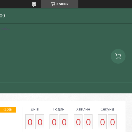
Кошик
00
країна
Днів
Годин
Хвилин
Секунд
–20%
0
0
0
0
0
0
0
0