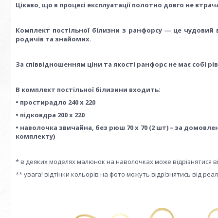
Цікаво, що в процесі експлуатації полотно довго не втрач
Комплект постільної білизни з ранфорсу ― це чудовий в
родичів та знайомих.
За співвідношенням ціни та якості ранфорс не має собі рі
В комплект постільної білизини входить:
• простирадло 240 х 220
• підковдра 200 х 220
• наволочка звичайна, без рюш 70 х 70 (2 шт) – за домовле
комплекту)
* в деяких моделях малюнок на наволочках може відрізнятися в
** увага! відтінки кольорів на фото можуть відрізнятись від ре