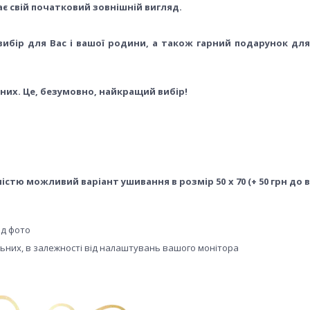
ає свій початковий зовнішній вигляд.
ибір для Вас і вашої родини, а також гарний подарунок для
вних. Це, безумовно, найкращий вибір!
ністю можливий варіант ушивання в розмір 50 х 70 (+ 50 грн до 
ід фото
альних, в залежності від налаштувань вашого монітора