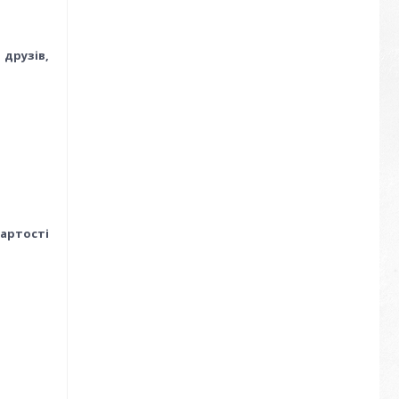
 друзів,
вартості