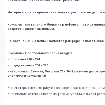
накапливает статического электричества.
Интересно, что в процессе эксплуатации полотно долго 
Комплект постельного белья из ранфорса
― это отличный
родственников и знакомых.
По соотношению цены и качества ранфорс не имеет себе 
В комплект постельного
белья
входит:
• простыня
24
0 х 220
• пододеяльник 200 х 220
• наволочка обычная, без рюш 70 х 70 (2 шт) ― по догово
стоимости
комплекта)
* в некоторых моделях рисунок на наволочках может отличатьс
** внимание! оттенки цветов на фото могут отличаться от реа