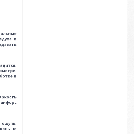
ральные
здуха в
здавать
ладится.
иметре.
ботке в
яркость
Ранфорс
 ощупь.
кань не