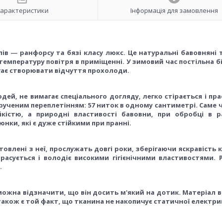
арактеристики
Інформація для замовлення
лів ― ранфорсу та бязі класу люкс. Це натуральні бавовняні
 температуру повітря в приміщенні. У зимовий час постільна б
агає створювати відчуття прохолоди.
й, не вимагає спеціального догляду, легко стірається і пра
рученим переплетінням: 57 ниток в одному сантиметрі.
Саме 
йкістю, а природні властивості бавовни, при обробці в р
нки, які є дуже стійкими при пранні.
овлені з неї, прослужать довгі роки, зберігаючи яскравість 
прасується і володіє високими гігієнічними властивостями.
.
можна відзначити, що він досить м'який на дотик. Матеріал 
також є той факт, що тканина не накопичує статичної електри