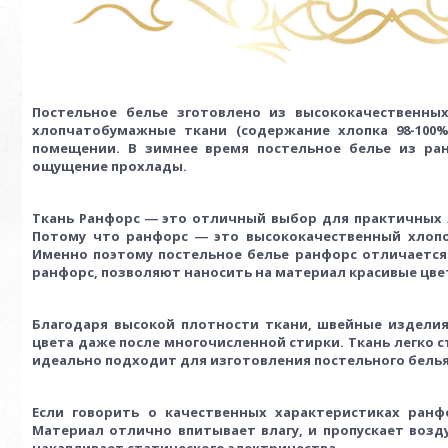
Постельное белье зготовлено
из высококачественны
хлопчатобумажные ткани (содержание хлопка 98-100%
помещении. В зимнее время постельное белье из ран
ощущение прохлады.
Ткань Ранфорс ― это отличный выбор для практичных л
Потому что ранфорс ― это высококачественный хлопо
Именно поэтому постельное белье ранфорс отличается 
ранфорс, позволяют наносить на материал красивые цве
Благодаря высокой плотности ткани, швейные изделия,
цвета даже после многочисленной
стирки. Ткань легко 
идеально подходит для изготовления постельного белья
Если говорить о качественных характеристиках ран
Материал отлично впитывает влагу, и пропускает возд