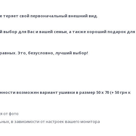
не теряет свой первоначальный внешний вид.
 выбор для Вас и вашей семьи, а также хороший подарок для
равных. Это, безусловно, лучший выбор!
ренности возможен вариант ушивки в размер 50 х
70 (+ 50 грн к
я от фото
льных, в зависимости от настроек вашего монитора