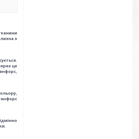
 тканини
ілизна з
сується.
через це
анфорс,
кольору,
 Ранфорс
відмінно
ки.