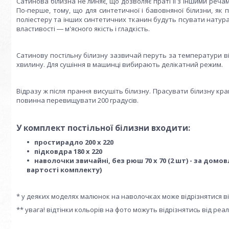
Сатинова білизна не линяє, що дозволяє праті її з іншими реча
По-перше, тому, що для синтетичної і бавовняної білизни, як 
поліестеру та інших синтетичних тканин будуть псувати натурал
властивості ― м'ясного якість і гладкість.
Сатинову постільну білизну зазвичай перуть за температури ві
хвилину. Для сушіння в машинці вибирають делікатний режим.
Відразу ж після прання висушіть білизну. Прасувати білизну к
повинна перевищувати 200 градусів.
У комплект постільної білизни входити:
простирадло 200 х 220
підковдра 180 х 220
наволочки звичайні, без рюш 70 х 70 (2 шт) - за домо
вартості комплекту)
* у деяких моделях малюнок на наволочках може відрізнятися в
** увага! відтінки кольорів на фото можуть відрізнятись від ре