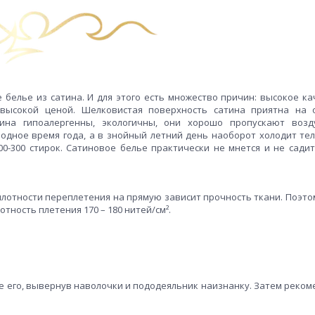
 белье из сатина. И для этого есть множество причин: высокое ка
евысокой ценой. Шелковистая поверхность сатина приятна на
тина гипоалергенны, экологичны, они хорошо пропускают воз
лодное время года, а в знойный летний день наоборот холодит тел
-300 стирок. Сатиновое белье практически не мнется и не садит
 плотности переплетения на прямую зависит прочность ткани. Поэто
тность плетения 170 – 180 нитей/см².
е его, вывернув наволочки и пододеяльник наизнанку. Затем реком