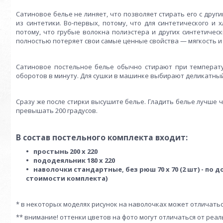
Сатиновое белье не линяет, что позволяет стирать его с дру
из синтетики. Во-первых, потому, что для синтетического и 
потому, что грубые волокна полиэстера и других синтетичес
полностью потеряет свои самые ценные свойства — мягкость и 
Сатиновое постельное белье обычно стирают при температур
оборотов в минуту. Для сушки в машинке выбирают деликатны
Сразу же после стирки высушите белье. Гладить белье лучше 
превышать 200 градусов.
В состав постельного комплекта входит:
простынь 200 х 220
пододеяльник 180 х 220
наволочки стандартные, без рюш 70 х 70 (2 шт) - по д
стоимости комплекта)
* в некоторых моделях рисунок на наволочках может отличатьс
** внимание! оттенки цветов на фото могут отличаться от реа