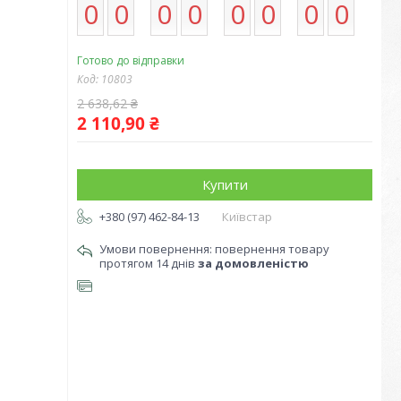
0
0
0
0
0
0
0
0
Готово до відправки
Код:
10803
2 638,62 ₴
2 110,90 ₴
Купити
+380 (97) 462-84-13
Київстар
повернення товару
протягом 14 днів
за домовленістю