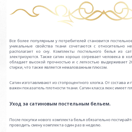
Все более популярным у потребителей становится постельное
уникальные свойства ткани сочетаются с относительно н
располагает ко сну. Комплекты постельного белья из са
электризуются. Также сатин хорошо согревает человека в хо
обладает высокой прочностью и с легкостью выдерживает 200
стирки, что также является немаловажным плюсом.
Сатин изготавливают из стопроцентного хлопка. От состава и
важен показатель плотности ткани. Сатин класса люкс имеет пло
Уход за сатиновым постельным бельем.
После покупки нового комплекта белья обязательно постирайт
проводить смену комплекта один раз в неделю.