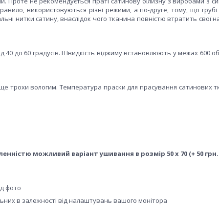
ми. Проте не рекомендується праті сатинову білизну з виробами з с
правило, використовуються різні режими, а по-друге, тому, що груб
ьні нитки сатину, внаслідок чого тканина повністю втратить свої н
д 40 до 60 градусів. Швидкість віджиму встановлюють у межах 600 о
раще трохи вологим. Температура праски для прасування сатинових т
вленністю можливий варіант ушивання в розмір 50 х 70 (+ 50 грн.
ід фото
альних в залежності від налаштувань вашого монітора