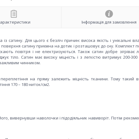
арактеристики
Інформація для замовлення
із сатину. Для цього є безліч причин: висока якість і унікальні вл
поверхня сатину приємна на дотик і розташовує до сну. Комплект по
ускають повітря і не електризуються. Також сатин добре зігріває 
ує тіло. Сатин має високу міцність і з легкістю витримує 200-300 
є важливим чинником.
і переплетіння на пряму залежить міцність тканини. Тому такий 
іння 170 – 180 ниток/см2.
його, вивернувши наволочки і підодіяльник навиворіт. Потім рекоме