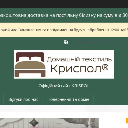
езкоштовна доставка на постільну білизну на суму від 30
бочий час. Замовлення та повідомлення будуть оброблені з 12:00 найб
вул. Свободи 48, Хмельницький, У
Офіційний сайт KRISPOL
Відгуки про нас
Повернення та обмін