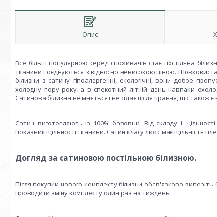
Опис
Х
Все більш популярною серед споживачів стає постільна білизна 
тканини поєднуються з відносно невисокою ціною. Шовковиста 
білизни з сатину гіпоалергенні, екологічні, вони добре проп
холодну пору року, а в спекотний літній день навпаки охолодж
Сатинова білизна не мнеться і не сідає після прання, що також 
Сатин виготовляють із 100% бавовни. Від складу і щільност
показник щільності тканини. Сатин класу люкс має щільність плет
Догляд за сатиновою постільною білизною.
Після покупки нового комплекту білизни обов'язково виперіть 
проводити зміну комплекту один раз на тиждень.