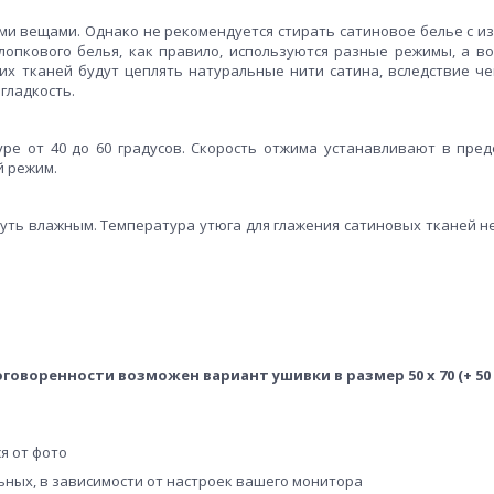
гими вещами. Однако не рекомендуется стирать сатиновое белье с и
хлопкового белья, как правило, используются разные режимы, а во
ких тканей будут цеплять натуральные нити сатина, вследствие че
гладкость.
е от 40 до 60 градусов. Скорость отжима устанавливают в пред
й режим.
чуть влажным. Температура утюга для глажения сатиновых тканей н
оговоренности возможен вариант ушивки в размер 50 х 70 (+ 50 
я от фото
льных, в зависимости от настроек вашего монитора