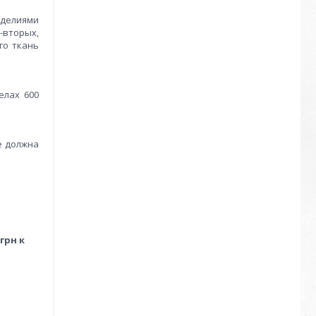
зделиями
-вторых,
го ткань
елах 600
е должна
грн к