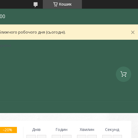
Кошик
00
лижчого робочого дня (сьогодні).
країна
Днів
Годин
Хвилин
Секунд
–20%