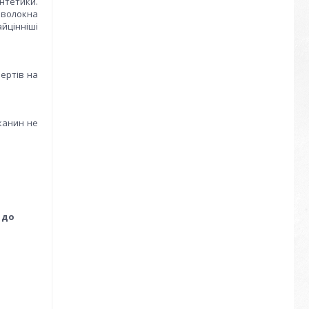
интетики.
і волокна
айцінніші
бертів на
канин не
 до