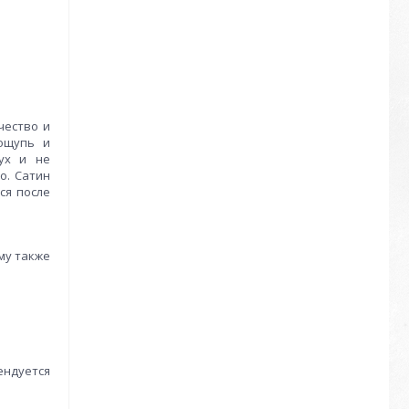
чество и
 ощупь и
дух и не
о. Сатин
ся после
му также
ендуется