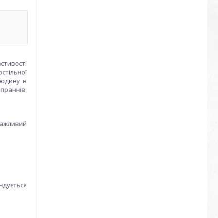
астивості
стільної
людину в
праннів.
важливий
ндується