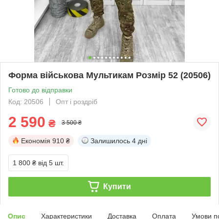
Форма військова Мультикам Розмір 52 (20506)
Готово до відправки
Код: 20506
Опт і роздріб
2 590
₴
3 500 ₴
Економія
910 ₴
Залишилось
4 дні
1 800 ₴
від 5 шт.
Купити
Опис
Характеристики
Доставка
Оплата
Умови п