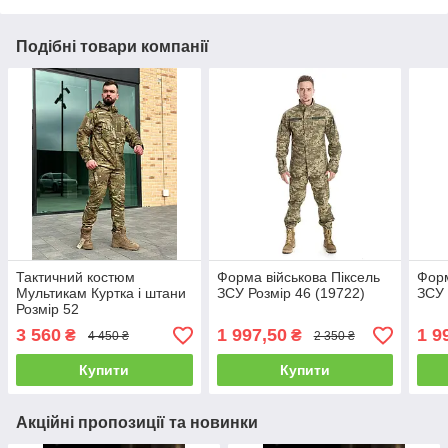
Подібні товари компанії
Тактичний костюм
Форма військова Піксель
Форм
Мультикам Куртка і штани
ЗСУ Розмір 46 (19722)
ЗСУ 
Розмір 52
3 560
1 997,50
1 9
₴
₴
4 450 ₴
2 350 ₴
Купити
Купити
Акційні пропозиції та новинки