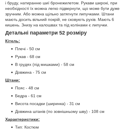
і бруду, натиранню шиї бронежилетом. Рукави широкі, при
необхідності їх можна легко підвернути, що може бути дуже
зручним. Або можна щільно затягнути липучками. Штани
мають досить вільний покрій, не сковують рухів. Мають 6
кишень. Знизу на калошвах та під колінами є липучки.
Детальні параметри 52 розміру
Кітель:
Плечі - 50 см
Рукав - 68 см
В грудях (під мишками) - 58 см
Довжина - 75 см
Штани:
Пояс - 48 см
Бедра - 61 см
Висота посадки (ширинка) - 31 см
Довжина штанів (по зовнішньому шву) - 108 см
Характеристики:
Тип: Костюм