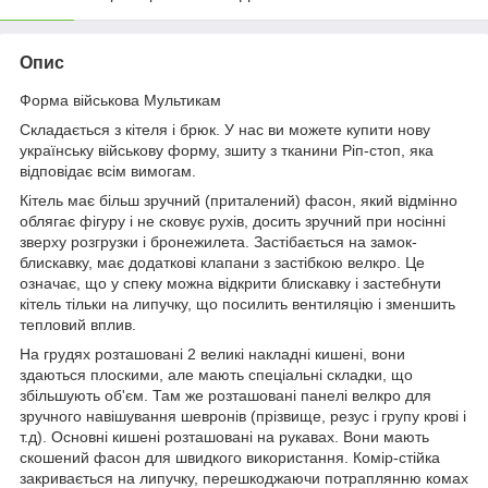
Опис
Форма військова Мультикам
Складається з кітеля і брюк. У нас ви можете купити нову
українську військову форму, зшиту з тканини Ріп-стоп, яка
відповідає всім вимогам.
Кітель має більш зручний (приталений) фасон, який відмінно
облягає фігуру і не сковує рухів, досить зручний при носінні
зверху розгрузки і бронежилета. Застібається на замок-
блискавку, має додаткові клапани з застібкою велкро. Це
означає, що у спеку можна відкрити блискавку і застебнути
кітель тільки на липучку, що посилить вентиляцію і зменшить
тепловий вплив.
На грудях розташовані 2 великі накладні кишені, вони
здаються плоскими, але мають спеціальні складки, що
збільшують об'єм. Там же розташовані панелі велкро для
зручного навішування шевронів (прізвище, резус і групу крові і
т.д). Основні кишені розташовані на рукавах. Вони мають
скошений фасон для швидкого використання. Комір-стійка
закривається на липучку, перешкоджаючи потраплянню комах