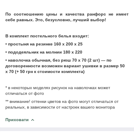
По соотношению цены и качества ранфорс не имеет
себе равных. Это, безусловно, лучший выбор!
В комплект постельного
белья
входит:
• простыня на резинке
160 х 200 х 25
• пододеяльник на молнии 180 х 220
• наволочка обычная, без рюш 70 х 70 (2 шт) ― по
договоренности возможен вариант ушивки в размер 50
х
70 (+ 50 грн к стоимости
комплекта)
* в некоторых моделях рисунок на наволочках может
отличаться от фото
** внимание! оттенки цветов на фото могут отличаться от
реальных, в зависимости от настроек вашего монитора
Приховати