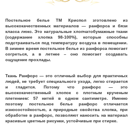
Постельное белье ТМ Криспол зготовлено
из
высококачественных материалов ― ранфорса
и бязи
класса люкс. Это натуральные хлопчатобумажные ткани
(содержание хлопка 98-100%), которые способны
подстраиваться под температуру воздуха в помещении.
В зимнее время постельное белье из ранфорса помогает
согреться, а в летнее
–
оно
помогает создавать
ощущение прохлады.
Ткань Ранфорс ― это отличный выбор для практичных
людей, не требует специального ухода, легко стирается
и
гладится. Потому что ранфорс ― это
высококачественный хлопок с плотным крученым
плетением: 57 нитей в одном сантиметре. Именно
поэтому постельное белье ранфорс отличается
износостойкостью, а природные свойства хлопка, при
обработке в ранфорс, позволяют наносить на материал
красивые цветные рисунки, устойчивые
при стирке.