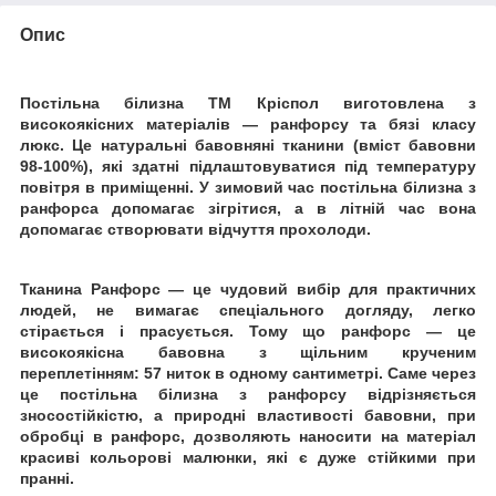
Опис
Постільна білизна ТМ Кріспол виготовлена з
високоякісних матеріалів ― ранфорсу та бязі класу
люкс. Це натуральні бавовняні тканини (вміст бавовни
98-100%), які здатні підлаштовуватися під температуру
повітря в приміщенні. У зимовий час постільна білизна з
ранфорса допомагає зігрітися, а в літній час вона
допомагає створювати відчуття прохолоди.
Тканина Ранфорс ― це чудовий вибір для практичних
людей, не вимагає спеціального догляду, легко
стірається і прасується. Тому що ранфорс ― це
високоякісна бавовна з щільним крученим
переплетінням: 57 ниток в одному сантиметрі.
Саме через
це постільна білизна з ранфорсу відрізняється
зносостійкістю, а природні властивості бавовни, при
обробці в ранфорс, дозволяють наносити на матеріал
красиві кольорові малюнки, які є дуже стійкими при
пранні.