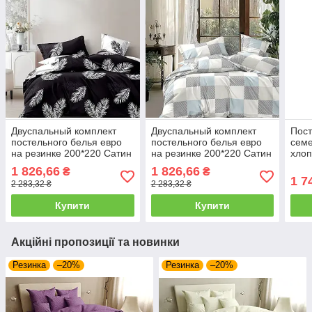
Двуспальный комплект
Двуспальный комплект
Пост
постельного белья евро
постельного белья евро
семе
на резинке 200*220 Сатин
на резинке 200*220 Сатин
хлоп
Люкс
Люкс
1 826,66
1 826,66
₴
₴
1 7
2 283,32 ₴
2 283,32 ₴
Купити
Купити
Акційні пропозиції та новинки
Резинка
–20%
Резинка
–20%