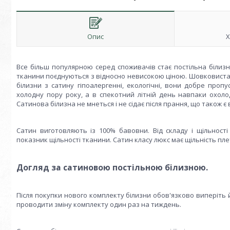
Опис
Х
Все більш популярною серед споживачів стає постільна білизна 
тканини поєднуються з відносно невисокою ціною. Шовковиста 
білизни з сатину гіпоалергенні, екологічні, вони добре проп
холодну пору року, а в спекотний літній день навпаки охолодж
Сатинова білизна не мнеться і не сідає після прання, що також 
Сатин виготовляють із 100% бавовни. Від складу і щільност
показник щільності тканини. Сатин класу люкс має щільність плет
Догляд за сатиновою постільною білизною.
Після покупки нового комплекту білизни обов'язково виперіть 
проводити зміну комплекту один раз на тиждень.