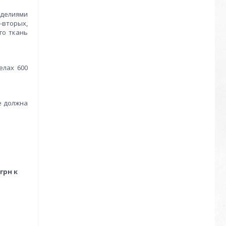
зделиями
-вторых,
го ткань
елах 600
е должна
грн к