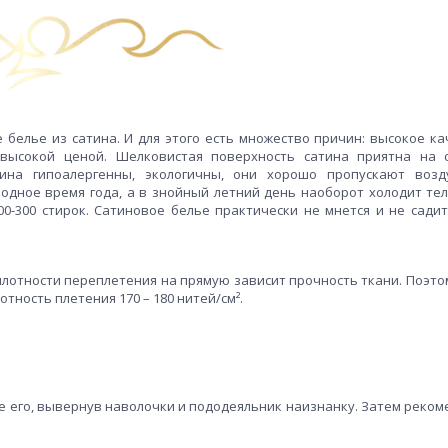
 белье из сатина. И для этого есть множество причин: высокое ка
евысокой ценой. Шелковистая поверхность сатина приятна на
тина гипоалергенны, экологичны, они хорошо пропускают воз
лодное время года, а в знойный летний день наоборот холодит тел
-300 стирок. Сатиновое белье практически не мнется и не садит
 плотности переплетения на прямую зависит прочность ткани. Поэто
тность плетения 170 – 180 нитей/см².
е его, вывернув наволочки и пододеяльник наизнанку. Затем реком