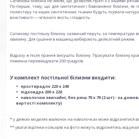
Сатинова білизна не линяє, що дозволяє праті її з іншими реча
По-перше, тому, що для синтетичної і бавовняної білизни, як 
поліестеру та інших синтетичних тканин будуть псувати натурал
властивості ― м'ясного якість і гладкість.
Сатинову постільну білизну зазвичай перуть за температури ві
хвилину. Для сушіння в машинці вибирають делікатний режим.
Відразу ж після прання висушіть білизну. Прасувати білизну к
повинна перевищувати 200 градусів.
У комплект постільної білизни входити:
простирадло 220 х 240
підковдра 200 х 220
наволочки звичайні, без рюш 70 х 70 (2 шт) - за домо
вартості комплекту)
* у деяких моделях малюнок на наволочках може відрізнятися в
** увага! відтінки кольорів на фото можуть відрізнятись від ре