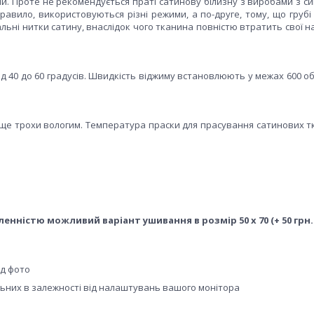
ми. Проте не рекомендується праті сатинову білизну з виробами з с
правило, використовуються різні режими, а по-друге, тому, що груб
ьні нитки сатину, внаслідок чого тканина повністю втратить свої н
д 40 до 60 градусів. Швидкість віджиму встановлюють у межах 600 о
раще трохи вологим. Температура праски для прасування сатинових т
вленністю можливий варіант ушивання в розмір 50 х 70 (+ 50 грн.
ід фото
альних в залежності від налаштувань вашого монітора