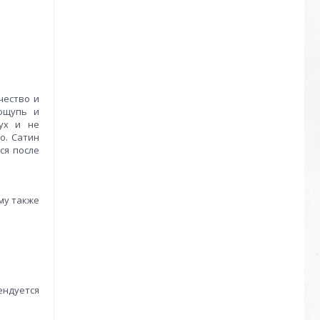
чество и
 ощупь и
дух и не
о. Сатин
ся после
му также
ендуется