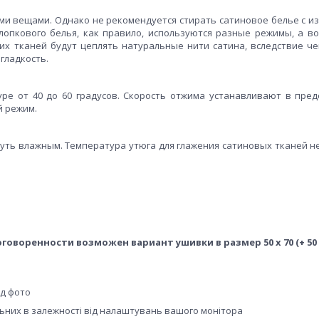
гими вещами. Однако не рекомендуется стирать сатиновое белье с и
хлопкового белья, как правило, используются разные режимы, а во
ких тканей будут цеплять натуральные нити сатина, вследствие че
гладкость.
е от 40 до 60 градусов. Скорость отжима устанавливают в пред
й режим.
чуть влажным. Температура утюга для глажения сатиновых тканей н
оговоренности возможен вариант ушивки в размер 50 х 70 (+ 50 
ід фото
альних в залежності від налаштувань вашого монітора