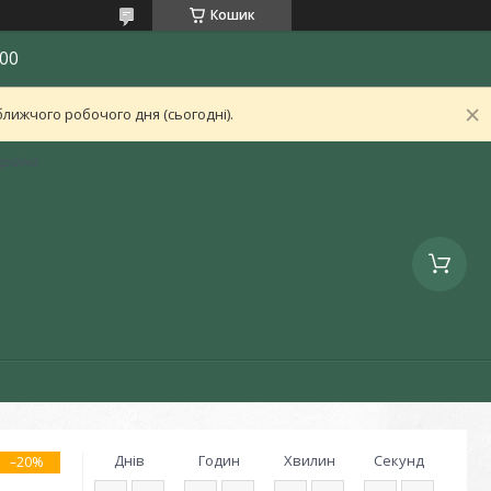
Кошик
00
лижчого робочого дня (сьогодні).
країна
Днів
Годин
Хвилин
Секунд
–20%