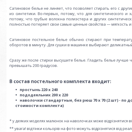
Сатиновое белье не линяет, что позволяет стирать его с дру
из синтетики. Во-первых, потому, что для синтетического и 
потому, что грубые волокна полиэстера и других синтетичес
полностью потеряет свои самые ценные свойства — мягкость и 
Сатиновое постельное белье обычно стирают при температур
оборотов в минуту. Для сушки в машинке выбирают деликатны
Сразу же после стирки высушите белье. Гладить белье лучше 
превышать 200 градусов.
В состав постельного комплекта входит:
простынь 220 х 240
пододеяльник 200 х 220
наволочки стандартные, без рюш 70 х 70 (2 шт) - по д
стоимости комплекта)
* у деяких моделях малюнок на наволочках може відрізнятися в
** увага! відтінки кольорів на фото можуть відрізнятися від ре