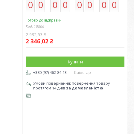
0
0
0
0
0
0
0
0
Готово до відправки
Код:
10806
2 932,53 ₴
2 346,02 ₴
Купити
+380 (97) 462-84-13
Київстар
повернення товару
протягом 14 днів
за домовленістю