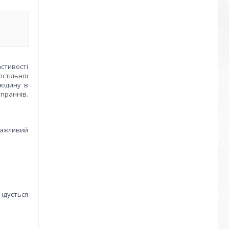
астивості
стільної
людину в
праннів.
важливий
ндується