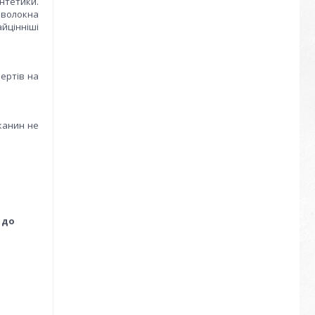
интетики.
і волокна
айцінніші
бертів на
канин не
 до