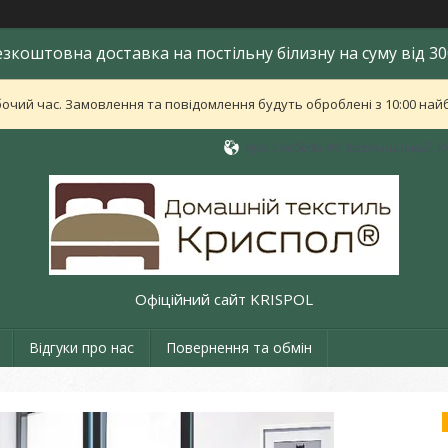
езкоштовна доставка на постільну білизну на суму від 30
бочий час. Замовлення та повідомлення будуть оброблені з 10:00 найб
вул. Свободи 48, Хмельницький, У
Офіційний сайт KRISPOL
Відгуки про нас
Повернення та обмін