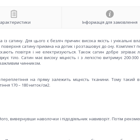
арактеристики
Інформація для замовлення
із сатину. Для цього є безліч причин: висока якість і унікальні вл
поверхня сатину приємна на дотик і розташовує до сну. Комплект по
ускають повітря і не електризуються. Також сатин добре зігріває 
ує тіло. Сатин має високу міцність і з легкістю витримує 200-300 
є важливим чинником.
і переплетіння на пряму залежить міцність тканини. Тому такий 
іння 170 – 180 ниток/см2.
його, вивернувши наволочки і підодіяльник навиворіт. Потім рекоме